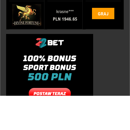
krasne***
GRAJ
PLN 1946.65