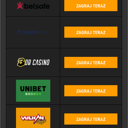
ZAGRAJ TERAZ
ZAGRAJ TERAZ
ZAGRAJ TERAZ
ZAGRAJ TERAZ
ZAGRAJ TERAZ