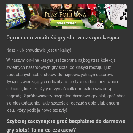
Ogromna rozmaitość gry slot w naszym kasyna
Nasz klub prawdziwie jest unikalny!
W naszym on-line kasyna jest zebrana najbogatsza kolekcja
świetnych hazardowych gry slots: od klasyki rodzaju i już
upodobanych sobie słotów do najnowszych symulatorów.
Tysiące zwiedzających odczuły tu nie tylko radość przeczucia
sukcesu, lecz i zdążyły otrzymać całkiem realne szczodrą
nagrodę. Spróbowawszy bezpłatne darmowe gry slot, grać chce
się nieskończenie. jakie szczęście, odczuć siebie ulubieńcem
losu, który podbija nowe szczyty!
Szybciej zaczynajcie grać bezpłatnie do darmowe
gry slots! To na co czekacie?