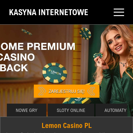
KASYNA INTERNETOWE
ZAREJESTRUJ SIĘ!
NOWE GRY
SLOTY ONLINE
AUTOMATY ON
Lemon Cаsіnо РL