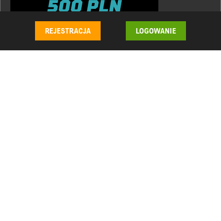
REJESTRACJA
LOGOWANIE
NAJLEPSZE KASYNO ONLINE
KASYNO24
KASYNO BEZ DEPOZYTU
KASYNA W POLSCE
KASYNA Z EUR
NA PRAWDZIWE PIENIĄDZE
SHARE