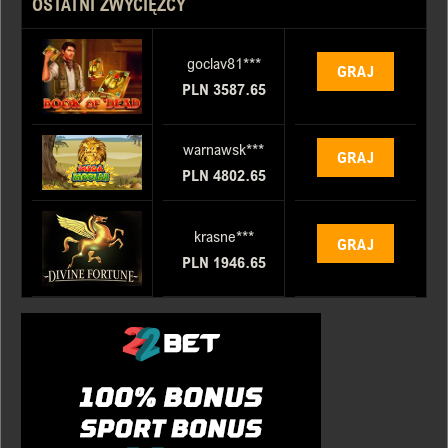
OSTATNI ZWYCIĘZCY
goclav81***
GRAJ
PLN 3587.65
warnawsk***
GRAJ
PLN 4802.65
krasne***
GRAJ
PLN 1946.65