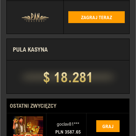
ZAGRAJ TERAZ
PULA KASYNA
$ 18.281
OSTATNI ZWYCIĘZCY
goclav81***
GRAJ
PLN 3587.65