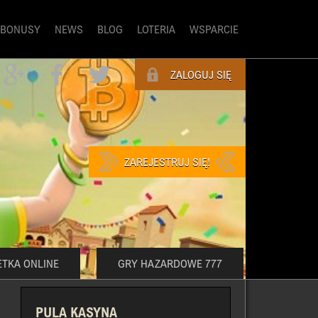
BONUSY
NEWS
BLOG
LOTERIA
WSPARCIE
ZALOGUJ SIĘ
ZAREJESTRUJ SIĘ!
ETKA ONLINE
GRY HAZARDOWE 777
PULA KASYNA